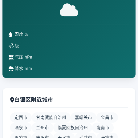
湿度 %
级
气压 hPa
降水 mm
白银区附近城市
定西市
甘南藏族自治州
嘉峪关市
金昌市
酒泉市
兰州市
临夏回族自治州
陇南市
平凉市
庆阳市
天水市
武威市
张掖市