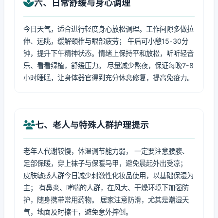
六、日常舒缓与身心调理
今日天气，适合进行轻度身心放松调理。工作间隙多做拉
伸、远眺，缓解颈椎与眼部疲劳； 午后可小憩15-30分
钟，提升下午精神状态。情绪上保持平和放松，听听轻音
乐、看看绿植，舒缓压力。 尽量减少熬夜，保证每晚7-8
小时睡眠，让身体器官得到充分休息修复，提高免疫力。
七、老人与特殊人群护理提示
老年人代谢较慢，体温调节能力弱， 一定要注意腰腹、
足部保暖，穿上袜子与保暖马甲，避免晨起外出受凉；
皮肤敏感人群今日减少刺激性化妆品使用，以基础保湿为
主； 有鼻炎、哮喘的人群，在风大、干燥环境下加强防
护，随身携带常用药物。 居家注意防滑，尤其是潮湿天
气，地面及时擦干，避免意外摔倒。