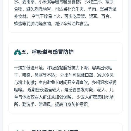
水、姜枣茶、小米粥等暖胃暖身食物； 少吃生冷、寒凉
食物，避免刺激肠胃，可适当补充牛肉、羊肉、坚果等温
补食材。 空气干燥易上火，可多吃雪梨、银耳、百合、
蜂蜜等润肺润燥食物，减少辛辣油炸食品。
五、呼吸道与感冒防护
干燥加低温环境，呼吸道黏膜抵抗力下降，容易出现咽
干、咳嗽、鼻塞等不适； 外出时可佩戴口罩，减少冷风
与粉尘刺激；室内避免长时间开空调直吹，多喝温水滋润
咽喉。 近期昼夜温差较大，是感冒易发时段，老人、儿
童与体质较弱人群注意加强保暖， 少去人群密集封闭场
所，勤洗手、常通风，提高自身防护意识。