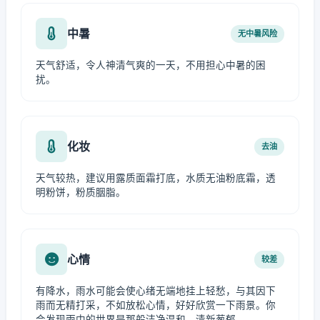
中暑
无中暑风险
天气舒适，令人神清气爽的一天，不用担心中暑的困
扰。
化妆
去油
天气较热，建议用露质面霜打底，水质无油粉底霜，透
明粉饼，粉质胭脂。
心情
较差
有降水，雨水可能会使心绪无端地挂上轻愁，与其因下
雨而无精打采，不如放松心情，好好欣赏一下雨景。你
会发现雨中的世界是那般洁净温和、清新葱郁。