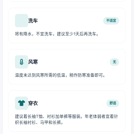
洗车
不适宜
将有降水，不宜洗车，建议至少1天后再洗车。
风寒
无
温度未达到风寒所需的低温，稍作防寒准备即可。
穿衣
舒适
建议着长袖T恤、衬衫加单裤等服装。年老体弱者宜着针
织长袖衬衫、马甲和长裤。