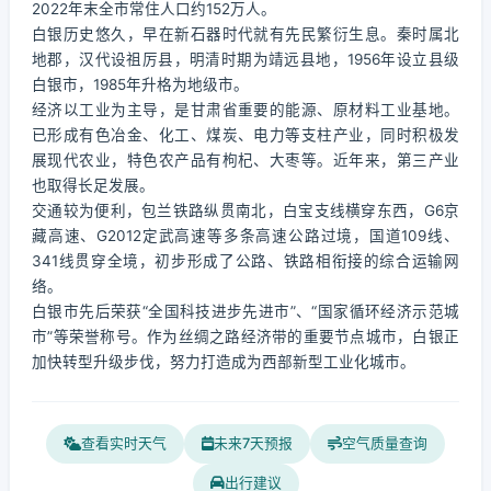
2022年末全市常住人口约152万人。
白银历史悠久，早在新石器时代就有先民繁衍生息。秦时属北
地郡，汉代设祖厉县，明清时期为靖远县地，1956年设立县级
白银市，1985年升格为地级市。
经济以工业为主导，是甘肃省重要的能源、原材料工业基地。
已形成有色冶金、化工、煤炭、电力等支柱产业，同时积极发
展现代农业，特色农产品有枸杞、大枣等。近年来，第三产业
也取得长足发展。
交通较为便利，包兰铁路纵贯南北，白宝支线横穿东西，G6京
藏高速、G2012定武高速等多条高速公路过境，国道109线、
341线贯穿全境，初步形成了公路、铁路相衔接的综合运输网
络。
白银市先后荣获“全国科技进步先进市”、“国家循环经济示范城
市”等荣誉称号。作为丝绸之路经济带的重要节点城市，白银正
加快转型升级步伐，努力打造成为西部新型工业化城市。
查看实时天气
未来7天预报
空气质量查询
出行建议