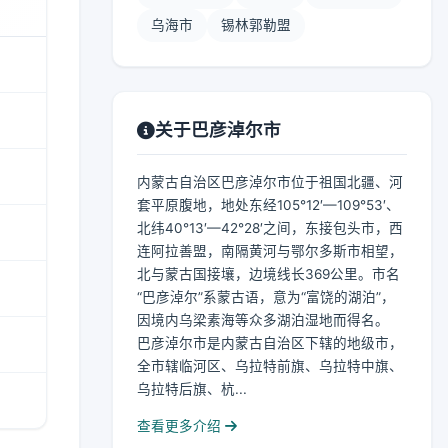
乌海市
锡林郭勒盟
关于巴彦淖尔市
内蒙古自治区巴彦淖尔市位于祖国北疆、河
套平原腹地，地处东经105°12′—109°53′、
北纬40°13′—42°28′之间，东接包头市，西
连阿拉善盟，南隔黄河与鄂尔多斯市相望，
北与蒙古国接壤，边境线长369公里。市名
“巴彦淖尔”系蒙古语，意为“富饶的湖泊”，
因境内乌梁素海等众多湖泊湿地而得名。
巴彦淖尔市是内蒙古自治区下辖的地级市，
全市辖临河区、乌拉特前旗、乌拉特中旗、
乌拉特后旗、杭...
查看更多介绍