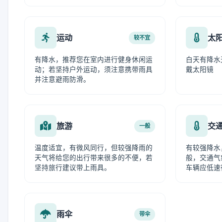
运动
太
较不宜
有降水，推荐您在室内进行健身休闲运
白天有降水
动；若坚持户外运动，须注意携带雨具
戴太阳镜
并注意避雨防滑。
旅游
交
一般
温度适宜，有微风同行，但较强降雨的
有较强降水
天气将给您的出行带来很多的不便，若
般，交通气
坚持旅行建议带上雨具。
车辆应低速
雨伞
带伞