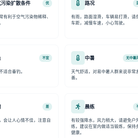
气污染扩散条件
路况
优
常有利于空气污染物稀释、
有雨，路面湿滑，车辆易打滑，请
。
车距，减慢车速，小心驾驶。
鱼
中暑
不宜
无中暑
不适合垂钓。
天气舒适，对易中暑人群来说非常
善。
情
晨练
差
，会让人心情不佳，注意自
有较强降水，风力稍大，请避免户
练，建议在室内做适当锻炼，保持
健康。