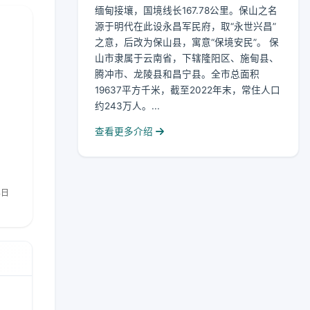
缅甸接壤，国境线长167.78公里。保山之名
源于明代在此设永昌军民府，取“永世兴昌”
之意，后改为保山县，寓意“保境安民”。 保
山市隶属于云南省，下辖隆阳区、施甸县、
腾冲市、龙陵县和昌宁县。全市总面积
19637平方千米，截至2022年末，常住人口
约243万人。...
查看更多介绍