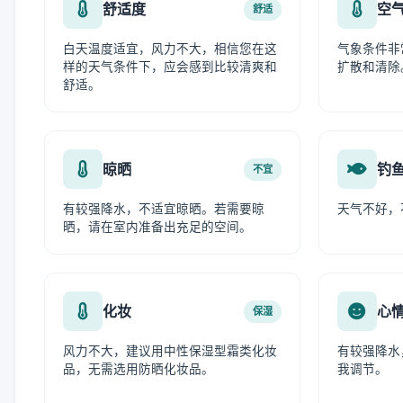
舒适度
空
舒适
白天温度适宜，风力不大，相信您在这
气象条件非
样的天气条件下，应会感到比较清爽和
扩散和清除
舒适。
晾晒
钓
不宜
有较强降水，不适宜晾晒。若需要晾
天气不好，
晒，请在室内准备出充足的空间。
化妆
心
保湿
风力不大，建议用中性保湿型霜类化妆
有较强降水
品，无需选用防晒化妆品。
我调节。