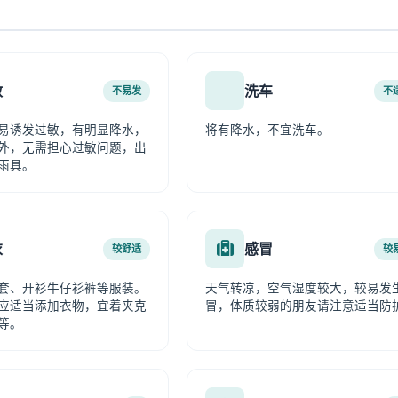
敏
洗车
不易发
不
易诱发过敏，有明显降水，
将有降水，不宜洗车。
外，无需担心过敏问题，出
雨具。
衣
感冒
较舒适
较
套、开衫牛仔衫裤等服装。
天气转凉，空气湿度较大，较易发
应适当添加衣物，宜着夹克
冒，体质较弱的朋友请注意适当防
等。