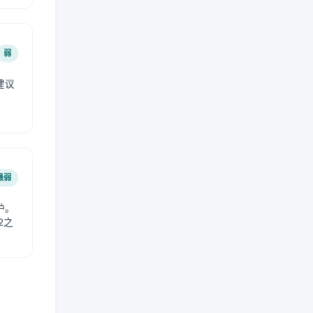
弱
建议
。
最弱
护。
2之