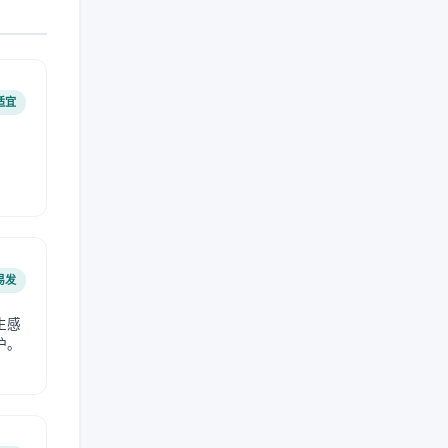
适宜
易发
生感
护。