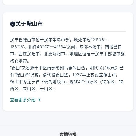
关于鞍山市
辽宁省鞍山市位于辽东半岛中部，地处东经121°38′—
123°18′、北纬40°27′—41°34′之间，东邻本溪市，南接营口
市，西连辽阳市，北靠沈阳市，地理区位居于辽宁中部城市群
核心地带。
“鞍山”之名源于市区南部形如马鞍的山峦，明代《辽东志》已
有“鞍山驿”记载，清代设鞍山堡，1937年正式设立鞍山市。
鞍山市为辽宁省下辖的地级市，现辖4个市辖区（铁东区、铁
西区、立山区、千山区...
查看更多介绍
友情链接