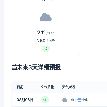
21°
/ 17°
东北风 3-4级
优
未来3天详细预报
日期
空气质量
天气状况
08月06日
中雨
|
小雨
优