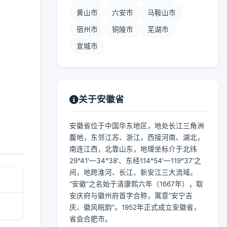
黄山市
六安市
马鞍山市
宿州市
铜陵市
芜湖市
宣城市
关于安徽省
安徽省位于中国华东地区，地处长江三角洲
腹地，东邻江苏、浙江，西接河南、湖北，
南连江西，北靠山东，地理坐标介于北纬
29°41′—34°38′、东经114°54′—119°37′之
间，地跨淮河、长江、新安江三大流域。
“安徽”之名始于清康熙六年（1667年），取
安庆府与徽州府首字合称，寓意“安宁吉
庆、徽风皖韵”。1952年正式成立安徽省，
省会合肥市。