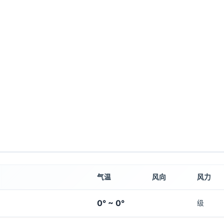
气温
风向
风力
0° ~ 0°
级