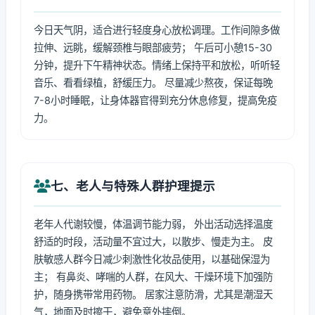
今日天气阴，适合进行轻度身心放松调理。工作间隙多做
拉伸、远眺，缓解颈椎与眼部疲劳； 午后可小憩15-30
分钟，提升下午精神状态。情绪上保持平和放松，听听轻
音乐、看看绿植，舒缓压力。 尽量减少熬夜，保证每晚
7-8小时睡眠，让身体器官得到充分休息修复，提高免疫
力。
七、老人与特殊人群护理提示
老年人代谢较慢，体温调节能力弱， 外出活动选择温度
舒适的时段，活动量不宜过大，以散步、慢走为主。 皮
肤敏感人群今日减少刺激性化妆品使用，以基础保湿为
主； 有鼻炎、哮喘的人群，在风大、干燥环境下加强防
护，随身携带常用药物。 居家注意防滑，尤其是潮湿天
气，地面及时擦干，避免意外摔倒。