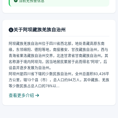
当前无预警信息
关于阿坝藏族羌族自治州
阿坝藏族羌族自治州位于四川省西北部，地处青藏高原东南
缘，东邻绵阳、德阳等地，南接雅安、甘孜藏族自治州，西与
青海省果洛藏族自治州交界，北连甘肃省甘南藏族自治州。其
名称源于境内阿坝沟，因当地居民聚居于此而得名“阿坝”，后
设县并逐步发展为自治州。
阿坝州是四川省下辖的少数民族自治州，全州总面积83,426平
方公里，辖13个县（市），总人口约94万人，其中藏族、羌族
等少数民族占总人口的78%以...
查看更多介绍