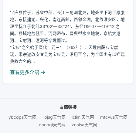
宝应县位于江苏省中部、长江三角洲北翼，地处里下河平原腹
地，东接建湖、兴化，南连高邮，西邻金湖，北依淮安区，地
理坐标介于北纬33°02′—33°24′、东经119°07′—119°42′之
间。县域地势低平，河网密布，属典型水乡地貌，京杭大运
河、宝射河、潼河等穿境而过。
“宝应”之名始于唐代上元三年（762年），因境内获八宝献
瑞，肃宗遂改安宜县为宝应县，沿用至今，为全国少有以祥瑞
典故命名的...
查看更多介绍
友情链接
ybcdps天气网
llbjsg天气网
lclimi天气网
mtcvus天气网
doopqi天气网
znaisa天气网