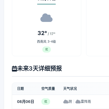
32°
/ 17°
西南风 3-4级
优
未来3天详细预报
日期
空气质量
天气状况
08月06日
阴
|
雷阵雨
优