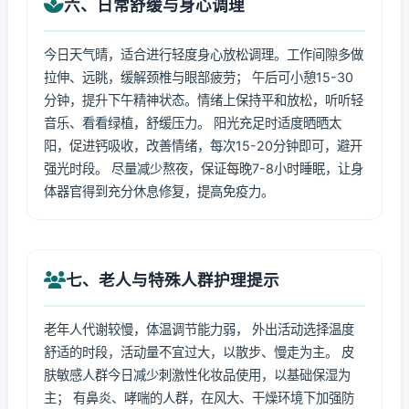
六、日常舒缓与身心调理
今日天气晴，适合进行轻度身心放松调理。工作间隙多做
拉伸、远眺，缓解颈椎与眼部疲劳； 午后可小憩15-30
分钟，提升下午精神状态。情绪上保持平和放松，听听轻
音乐、看看绿植，舒缓压力。 阳光充足时适度晒晒太
阳，促进钙吸收，改善情绪，每次15-20分钟即可，避开
强光时段。 尽量减少熬夜，保证每晚7-8小时睡眠，让身
体器官得到充分休息修复，提高免疫力。
七、老人与特殊人群护理提示
老年人代谢较慢，体温调节能力弱， 外出活动选择温度
舒适的时段，活动量不宜过大，以散步、慢走为主。 皮
肤敏感人群今日减少刺激性化妆品使用，以基础保湿为
主； 有鼻炎、哮喘的人群，在风大、干燥环境下加强防