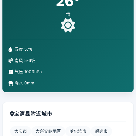
26°
晴
湿度 57%
南风 5-6级
气压 1003hPa
降水 0mm
宝清县附近城市
大庆市
大兴安岭地区
哈尔滨市
鹤岗市