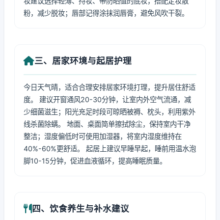
妆建议选择轻薄、持妆、带防晒值的底妆，搭配定妆散
粉，减少脱妆；唇部记得涂抹润唇膏，避免风吹干裂。
三、居家环境与起居护理
今日天气晴，适合合理安排居家环境打理，提升居住舒适
度。 建议开窗通风20-30分钟，让室内外空气流通，减
少细菌滋生；阳光充足时段可晾晒被褥、枕头，利用紫外
线杀菌除螨。 地面、桌面简单擦拭除尘，保持室内干净
整洁；湿度偏低时可使用加湿器，将室内湿度维持在
40%-60%更舒适。 起居上建议早睡早起，睡前用温水泡
脚10-15分钟，促进血液循环，提高睡眠质量。
四、饮食养生与补水建议