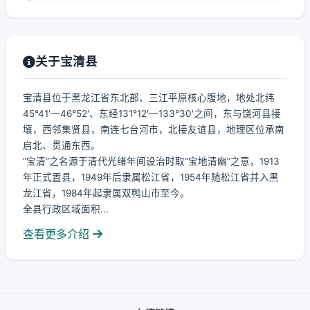
关于宝清县
宝清县位于黑龙江省东北部、三江平原核心腹地，地处北纬
45°41′—46°52′、东经131°12′—133°30′之间，东与饶河县接
壤，西邻集贤县，南连七台河市，北接友谊县，地理区位承南
启北、贯通东西。
“宝清”之名源于清代光绪年间设治时取“宝地清幽”之意，1913
年正式置县，1949年后隶属松江省，1954年随松江省并入黑
龙江省，1984年起隶属双鸭山市至今。
全县行政区域面积...
查看更多介绍