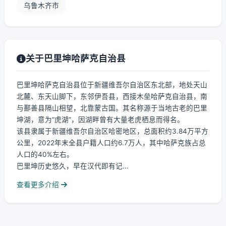
乌鲁木齐市
关于巴里坤哈萨克自治县
巴里坤哈萨克自治县位于新疆维吾尔自治区东北部，地处天山
北麓、东天山脚下，东邻伊吾县，西接木垒哈萨克自治县，南
与鄯善县隔山相望，北靠蒙古国。其名称源于当地古老的巴里
坤湖，意为“虎湖”，因湖畔曾有大量老虎栖息而得名。
该县隶属于新疆维吾尔自治区哈密地区，总面积约3.84万平方
公里，2022年末全县户籍人口约6.7万人，其中哈萨克族占总
人口的40%左右。
巴里坤历史悠久，早在汉代即有记...
查看更多介绍