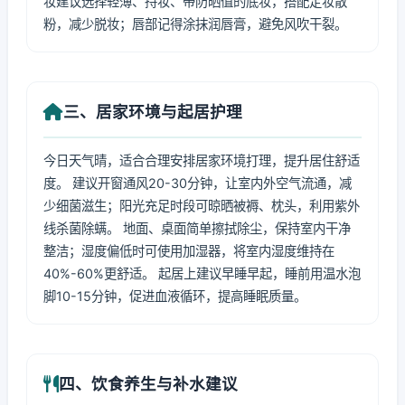
妆建议选择轻薄、持妆、带防晒值的底妆，搭配定妆散
粉，减少脱妆；唇部记得涂抹润唇膏，避免风吹干裂。
三、居家环境与起居护理
今日天气晴，适合合理安排居家环境打理，提升居住舒适
度。 建议开窗通风20-30分钟，让室内外空气流通，减
少细菌滋生；阳光充足时段可晾晒被褥、枕头，利用紫外
线杀菌除螨。 地面、桌面简单擦拭除尘，保持室内干净
整洁；湿度偏低时可使用加湿器，将室内湿度维持在
40%-60%更舒适。 起居上建议早睡早起，睡前用温水泡
脚10-15分钟，促进血液循环，提高睡眠质量。
四、饮食养生与补水建议