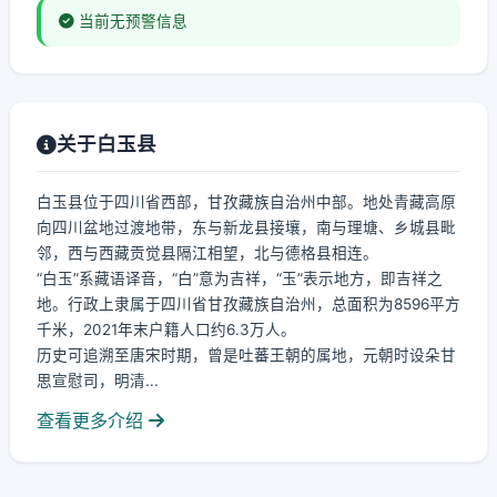
当前无预警信息
关于白玉县
白玉县位于四川省西部，甘孜藏族自治州中部。地处青藏高原
向四川盆地过渡地带，东与新龙县接壤，南与理塘、乡城县毗
邻，西与西藏贡觉县隔江相望，北与德格县相连。
“白玉”系藏语译音，“白”意为吉祥，“玉”表示地方，即吉祥之
地。行政上隶属于四川省甘孜藏族自治州，总面积为8596平方
千米，2021年末户籍人口约6.3万人。
历史可追溯至唐宋时期，曾是吐蕃王朝的属地，元朝时设朵甘
思宣慰司，明清...
查看更多介绍