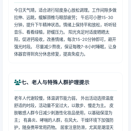
今日天气晴，适合进行轻度身心放松调理。工作间隙多做
拉伸、远眺，缓解颈椎与眼部疲劳； 午后可小憩15-30
分钟，提升下午精神状态。情绪上保持平和放松，听听轻
音乐、看看绿植，舒缓压力。 阳光充足时适度晒晒太
阳，促进钙吸收，改善情绪，每次15-20分钟即可，避开
强光时段。 尽量减少熬夜，保证每晚7-8小时睡眠，让身
体器官得到充分休息修复，提高免疫力。
七、老人与特殊人群护理提示
老年人代谢较慢，体温调节能力弱， 外出活动选择温度
舒适的时段，活动量不宜过大，以散步、慢走为主。 皮
肤敏感人群今日减少刺激性化妆品使用，以基础保湿为
主； 有鼻炎、哮喘的人群，在风大、干燥环境下加强防
护，随身携带常用药物。 居家注意防滑，尤其是潮湿天