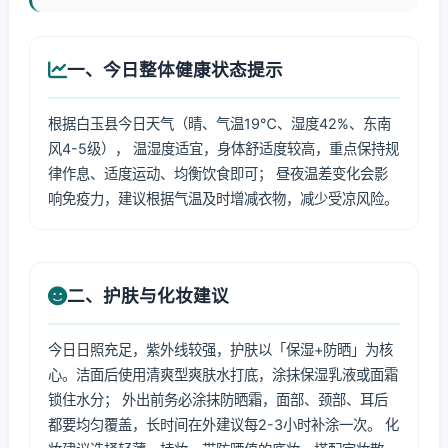
一、今日整体健康状态提示
根据白玉县今日天气（晴、气温19℃、湿度42%、东南
风4-5级）， 温湿度适宜，身体舒适度较高，重点保持规
律作息、适度运动、均衡饮食即可； 昼夜温差变化会影
响免疫力，建议根据气温及时增减衣物，减少受凉风险。
二、护肤与化妆建议
今日日照充足，紫外线较强，护肤以「保湿+防晒」为核
心。洁面后使用清爽型爽肤水打底，涂抹保湿乳液或面霜
锁住水分； 外出前务必涂抹防晒霜，面部、颈部、耳后
都要均匀覆盖，长时间在外建议每2-3小时补涂一次。 化