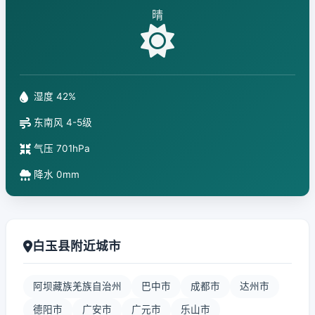
晴
湿度 42%
东南风 4-5级
气压 701hPa
降水 0mm
白玉县附近城市
阿坝藏族羌族自治州
巴中市
成都市
达州市
德阳市
广安市
广元市
乐山市