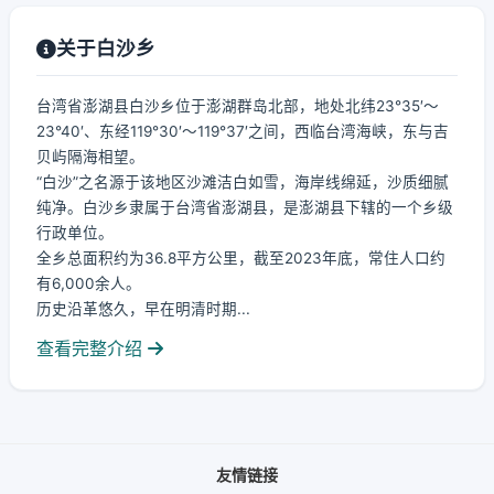
关于白沙乡
台湾省澎湖县白沙乡位于澎湖群岛北部，地处北纬23°35′～
23°40′、东经119°30′～119°37′之间，西临台湾海峡，东与吉
贝屿隔海相望。
“白沙”之名源于该地区沙滩洁白如雪，海岸线绵延，沙质细腻
纯净。白沙乡隶属于台湾省澎湖县，是澎湖县下辖的一个乡级
行政单位。
全乡总面积约为36.8平方公里，截至2023年底，常住人口约
有6,000余人。
历史沿革悠久，早在明清时期...
查看完整介绍
友情链接