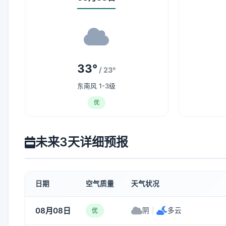
33°
/ 23°
东南风 1-3级
优
未来3天详细预报
日期
空气质量
天气状况
08月08日
阴
|
多云
优