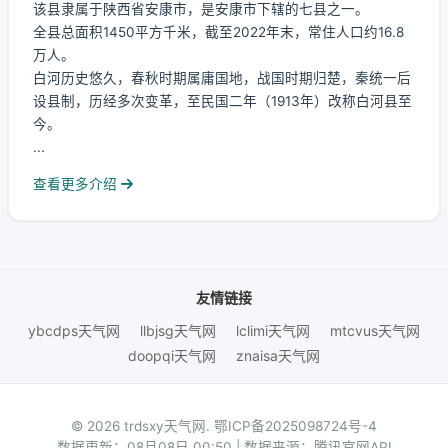
该县隶属于陕西省安康市，是安康市下辖的七县之一。
全县总面积1450平方千米，截至2022年末，常住人口约16.8
万人。
白河历史悠久，春秋时期属庸国地，战国时期归楚，秦统一后
设县制，历经多次变革，至民国二年（1913年）改称白河县至
今。
...
查看更多介绍
友情链接
ybcdps天气网
llbjsg天气网
lclimi天气网
mtcvus天气网
doopqi天气网
znaisa天气网
© 2026 trdsxy天气网.
鄂ICP备2025098724号-4
数据更新：08月08日 00:50 | 数据来源：腾讯官网API