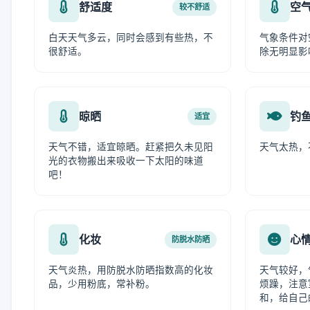
舒适度
空
较不舒适
白天天气多云，同时会感到有些热，不
气象条件对
很舒适。
除无明显影
晾晒
钓
适宜
天气不错，适宜晾晒。赶紧把久未见阳
天气太热，
光的衣物搬出来吸收一下太阳的味道
吧！
化妆
心
防脱水防晒
天气炎热，用防脱水防晒指数高的化妆
天气较好，
品，少用粉底，常补粉。
烦躁，注意
和，给自己