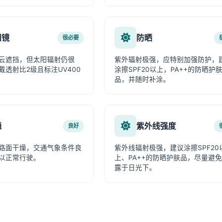
阳镜
防晒
很必要
云遮挡，但太阳辐射仍很
紫外辐射极强，应特别加强防护，
戴透射比2级且标注UV400
涂擦SPF20以上，PA++的防晒护
品，并随时补涂。
通
紫外线强度
良好
路面干燥，交通气象条件良
紫外线辐射极强，建议涂擦SPF20
以正常行驶。
上、PA++的防晒护肤品，尽量避
露于日光下。