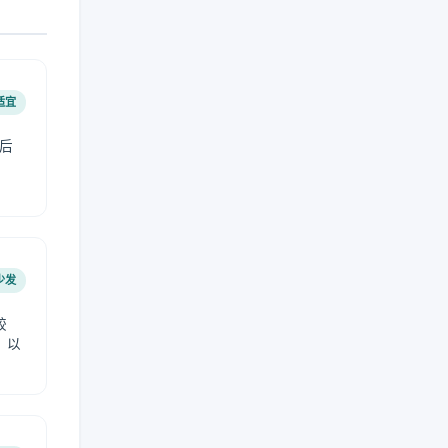
适宜
后
少发
较
，以