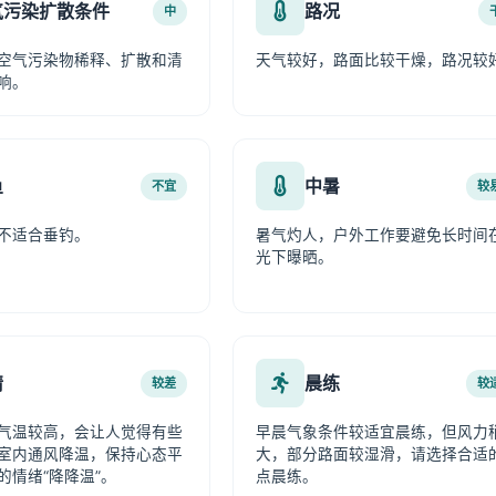
气污染扩散条件
路况
中
空气污染物稀释、扩散和清
天气较好，路面比较干燥，路况较
响。
鱼
中暑
不宜
较
不适合垂钓。
暑气灼人，户外工作要避免长时间
光下曝晒。
情
晨练
较差
较
气温较高，会让人觉得有些
早晨气象条件较适宜晨练，但风力
室内通风降温，保持心态平
大，部分路面较湿滑，请选择合适
的情绪“降降温”。
点晨练。