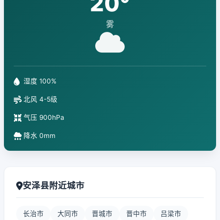
20°
雾
湿度 100%
北风 4-5级
气压 900hPa
降水 0mm
安泽县附近城市
长治市
大同市
晋城市
晋中市
吕梁市