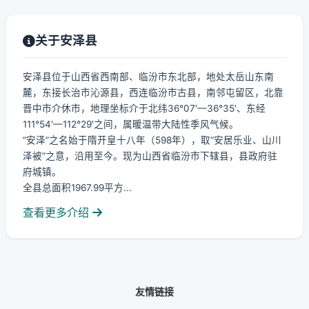
关于安泽县
安泽县位于山西省西南部、临汾市东北部，地处太岳山东南
麓，东接长治市沁源县，西连临汾市古县，南邻屯留区，北靠
晋中市介休市，地理坐标介于北纬36°07′—36°35′、东经
111°54′—112°29′之间，属暖温带大陆性季风气候。
“安泽”之名始于隋开皇十八年（598年），取“安居乐业、山川
泽被”之意，沿用至今。现为山西省临汾市下辖县，县政府驻
府城镇。
全县总面积1967.99平方...
查看更多介绍
友情链接