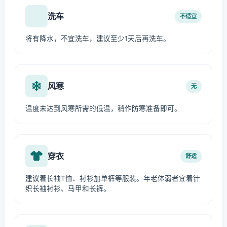
洗车
不适宜
将有降水，不宜洗车，建议至少1天后再洗车。
风寒
无
温度未达到风寒所需的低温，稍作防寒准备即可。
穿衣
舒适
建议着长袖T恤、衬衫加单裤等服装。年老体弱者宜着针
织长袖衬衫、马甲和长裤。