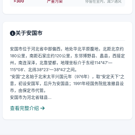
>300
严重污染
停留在室内，减少通风
关于安国市
安国市位于河北省中部偏西，地处华北平原腹地，北距北京约
180公里，南距石家庄约120公里，东邻博野县、蠡县，西接定
州，南连深泽，北靠望都，地理坐标介于东经114°47′—
115°08′、北纬38°23′—38°42′之间。
“安国”之名始于北宋太平兴国元年（976年），取“安定天下”之
意，初设安国军，后升为安国县；1991年经国务院批准撤县设
市，由保定市代管。
安国市为河北省辖县...
查看完整介绍