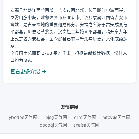
安福县地处江西省西部，吉安市西北部，位于赣江中游西岸，
罗霄山脉中段，毗邻萍乡市及宜春市。该县隶属江西省吉安市
管辖，是吉泰盆地的重要组成部分。安福之名源于古安成县与
平都县，历史沿革悠久，汉高祖二年始置平都县，隋开皇九年
正式定名为安福县，至今建县已有两千余年历史，文化底蕴深
厚。
全县国土总面积 2793 平方千米，根据最新统计数据，常住人
口约为 39...
查看更多介绍
友情链接
ybcdps天气网
llbjsg天气网
lclimi天气网
mtcvus天气网
doopqi天气网
znaisa天气网