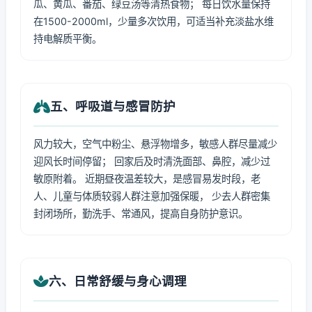
瓜、黄瓜、番茄、绿豆汤等清热食物； 每日饮水量保持
在1500-2000ml，少量多次饮用，可适当补充淡盐水维
持电解质平衡。
五、呼吸道与感冒防护
风力较大，空气中粉尘、悬浮物增多，敏感人群尽量减少
迎风长时间停留； 回家后及时清洗面部、鼻腔，减少过
敏原附着。 近期昼夜温差较大，是感冒易发时段，老
人、儿童与体质较弱人群注意加强保暖， 少去人群密集
封闭场所，勤洗手、常通风，提高自身防护意识。
六、日常舒缓与身心调理