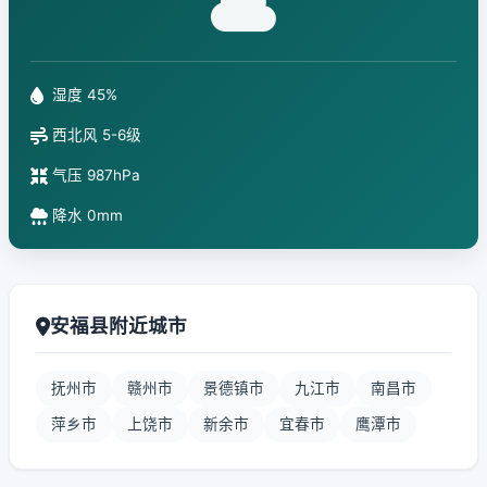
湿度 45%
西北风 5-6级
气压 987hPa
降水 0mm
安福县附近城市
抚州市
赣州市
景德镇市
九江市
南昌市
萍乡市
上饶市
新余市
宜春市
鹰潭市