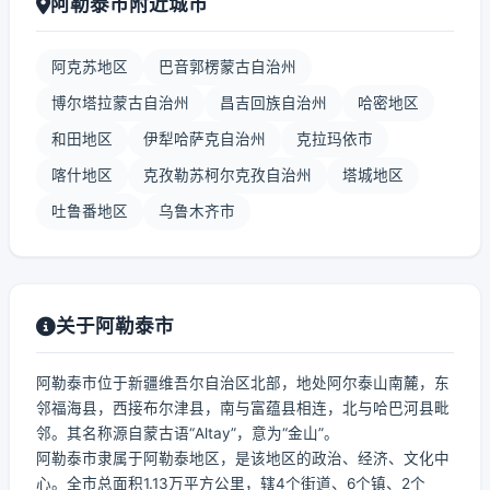
阿勒泰市附近城市
阿克苏地区
巴音郭楞蒙古自治州
博尔塔拉蒙古自治州
昌吉回族自治州
哈密地区
和田地区
伊犁哈萨克自治州
克拉玛依市
喀什地区
克孜勒苏柯尔克孜自治州
塔城地区
吐鲁番地区
乌鲁木齐市
关于阿勒泰市
阿勒泰市位于新疆维吾尔自治区北部，地处阿尔泰山南麓，东
邻福海县，西接布尔津县，南与富蕴县相连，北与哈巴河县毗
邻。其名称源自蒙古语“Altay”，意为“金山”。
阿勒泰市隶属于阿勒泰地区，是该地区的政治、经济、文化中
心。全市总面积1.13万平方公里，辖4个街道、6个镇、2个