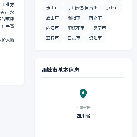
。工业方
乐山市
凉山彝族自治州
泸州市
客。 交
眉山市
绵阳市
南充市
设的成康
拥有丰富
内江市
攀枝花市
遂宁市
宜宾市
自贡市
资阳市
保护大熊
城市基本信息
所属省份
四川省