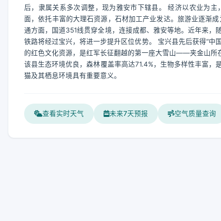
后，隶属关系多次调整，现为雅安市下辖县。 经济以农业为主
面，依托丰富的大理石资源，石材加工产业发达。旅游业逐渐成
通方面，国道351线贯穿全境，连接成都、雅安等地。近年来，
铁路将经过宝兴，将进一步提升区位优势。 宝兴县先后获得“中
的红色文化资源，是红军长征翻越的第一座大雪山——夹金山所
该县生态环境优良，森林覆盖率高达71.4%，生物多样性丰富
猫及其栖息环境具有重要意义。
查看实时天气
未来7天预报
空气质量查询