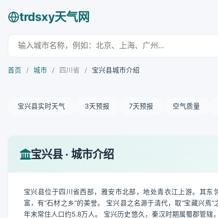
trdsxy天气网
首页
/
城市
/
四川省
/
宝兴县城市介绍
宝兴县实时天气
3天预报
7天预报
空气质量
宝兴县 · 城市介绍
宝兴县位于四川省西部，雅安市北部，地处青衣江上游。其东
富，有“石材之乡”的美誉。 宝兴县之名源于清代，取“宝藏兴焉”
年末常住人口约5.8万人。 宝兴历史悠久，秦汉时期属蜀郡管