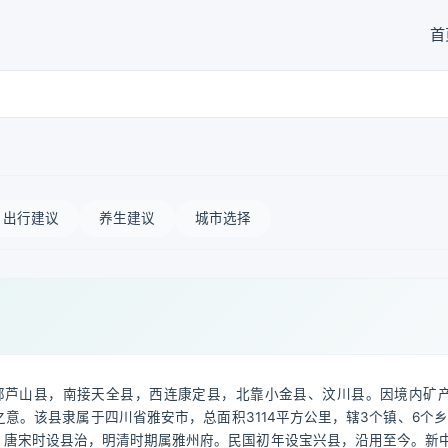
首
出行建议
养生建议
城市选择
邻芦山县，南接天全县，西连康定县，北靠小金县、汶川县。因境内矿
之意。该县隶属于四川省雅安市，总面积3114平方公里，辖3个镇、6个乡，
辖，唐宋时设县治，明清时期属雅州府。民国初年设宝兴县，沿用至今。新