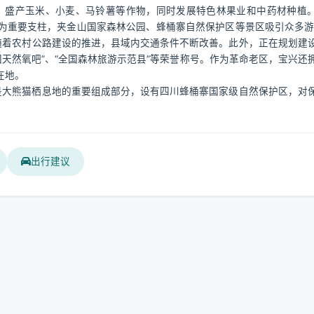
，盛产玉米、小麦、马铃薯等作物，同时发展特色林果业和中药材种植
为重要支柱，夹金山国家森林公园、蜂桶寨自然保护区等景区吸引众多游
随着农村公路建设的推进，县域内交通条件不断改善。此外，正在规划建
国天然氧吧”、“全国森林旅游示范县”等荣誉称号。作为革命老区，宝兴还
在地。
，是大熊猫栖息地的重要组成部分，设有四川蜂桶寨国家级自然保护区，对
出行建议