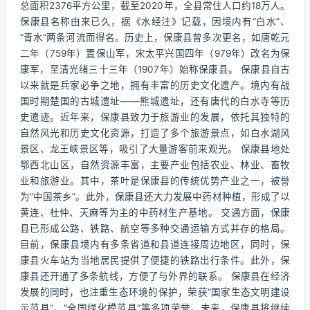
总面积2376平方公里，截至2020年，全县常住人口约18万人。
保康县名称由来已久，据《水经注》记载，因境内有“白水”、
“青水”两条河流而得名。历史上，保康县曾多次更名，如唐乾元
二年（759年）置保山军，宋太平兴国四年（979年）改名为保
康军，至清光绪三十三年（1907年）始称保康县。 保康县自古
以来就是兵家必争之地，拥有丰富的历史文化遗产。境内有战
国时期楚国的古城遗址——熊城遗址，还有唐代的白水寺等历
史遗迹。近年来，保康县致力于旅游业的发展，依托其独特的
自然风光和历史文化资源，打造了多个旅游景点，如白水湖风
景区、龙王峡景区等，吸引了大量游客前来观光。 保康县地处
鄂西北山区，自然资源丰富，主要产业包括农业、林业、畜牧
业和旅游业。其中，茶叶是保康县的传统优势产业之一，被誉
为“中国茶乡”。此外，保康县还大力发展中药材种植，形成了以
黄连、杜仲、天麻等为主的中药材生产基地。 交通方面，保康
县已形成公路、铁路、航空等多种交通运输方式并存的格局。
目前，保康县境内有多条省道和县道连接周边地区，同时，保
康县火车站为当地居民提供了便捷的铁路出行条件。此外，保
康县还开通了多条航线，方便了与外界的联系。 保康县在经济
发展的同时，也注重生态环境的保护，荣获“国家生态文明建设
示范县”、“全国绿化模范县”等多项荣誉。未来，保康县将继续