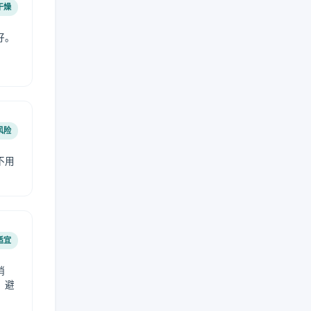
干燥
好。
风险
不用
适宜
稍
，避