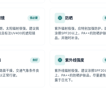
阳镜
防晒
很必要
朗，太阳辐射很强，建议佩
紫外辐射极强，应特别加强防护，
级且标注UV400的遮阳镜
涂擦SPF20以上，PA++的防晒护
品，并随时补涂。
通
紫外线强度
良好
路面干燥，交通气象条件良
紫外线辐射极强，建议涂擦SPF20
以正常行驶。
上、PA++的防晒护肤品，尽量避
露于日光下。