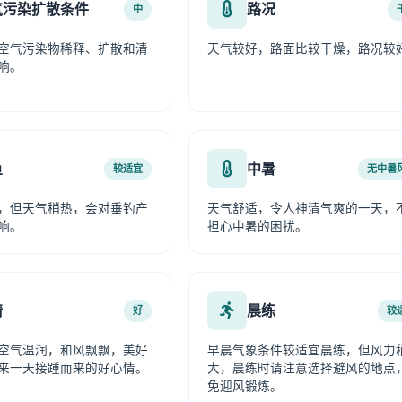
气污染扩散条件
路况
中
空气污染物稀释、扩散和清
天气较好，路面比较干燥，路况较
响。
鱼
中暑
较适宜
无中暑
，但天气稍热，会对垂钓产
天气舒适，令人神清气爽的一天，
响。
担心中暑的困扰。
情
晨练
好
较
空气温润，和风飘飘，美好
早晨气象条件较适宜晨练，但风力
来一天接踵而来的好心情。
大，晨练时请注意选择避风的地点
免迎风锻炼。