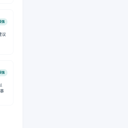
极强
建议
肤
很强
以
免暴