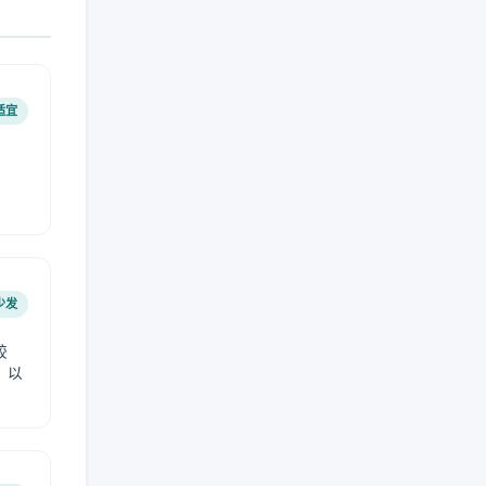
适宜
少发
较
，以