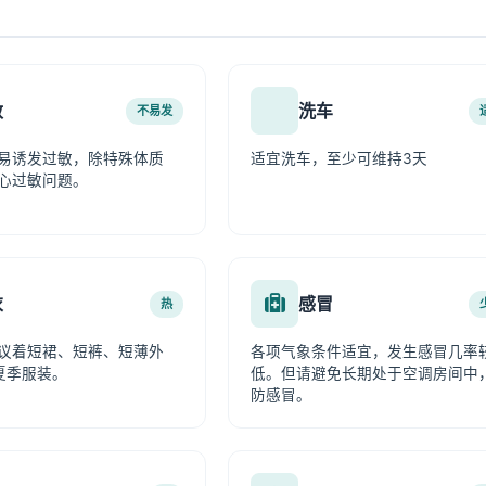
敏
洗车
不易发
易诱发过敏，除特殊体质
适宜洗车，至少可维持3天
心过敏问题。
衣
感冒
热
议着短裙、短裤、短薄外
各项气象条件适宜，发生感冒几率
夏季服装。
低。但请避免长期处于空调房间中
防感冒。