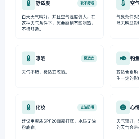
舒适度
空
较不舒适
白天天气晴好，并且空气湿度偏大，在
气象条件对
这种天气条件下，您会感到有些闷热，
除无明显影
不很舒适。
晾晒
钓
极适宜
天气不错，极适宜晾晒。
较适合垂钓
生一定的影
化妆
心
去油防晒
建议用蜜质SPF20面霜打底，水质无油
天气较好，
粉底霜。
的天气会带