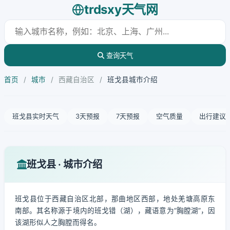
trdsxy天气网
查询天气
首页
/
城市
/
西藏自治区
/
班戈县城市介绍
班戈县实时天气
3天预报
7天预报
空气质量
出行建议
班戈县 · 城市介绍
班戈县位于西藏自治区北部，那曲地区西部，地处羌塘高原东
南部。其名称源于境内的班戈错（湖），藏语意为“胸膛湖”，因
该湖形似人之胸膛而得名。