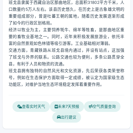
班戈县隶属于西藏自治区那曲地区，总面积31802平方千米，人
口数量约5万人左右。该县历史悠久，在历史上是古象雄文明的
重要组成部分，曾是吐蕃王朝的属地，随着历史发展逐渐形成
了如今的行政区划格局。
经济以牧业为主，主要饲养牦牛、绵羊等牲畜，是那曲地区重
要的畜牧业基地之一。同时，近年来积极发展旅游业，依托丰
富的自然景观如色林错等吸引游客。工业基础相对薄弱。
交通方面，青藏铁路从班戈县境内通过，并设有站点，这加强
了班戈与外界的联系。公路交通也较为便利，多条公路贯穿全
县，有利于人员和物资的流通。
班戈县拥有独特的自然风光和文化资源，先后荣获各类荣誉称
号，例如在生态保护方面取得一定成绩，被认定为国家级生态
功能区，对维护当地生态环境稳定发挥着重要作用。
查看实时天气
未来7天预报
空气质量查询
出行建议