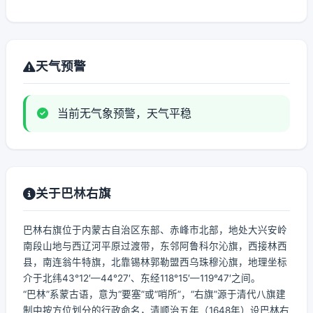
天气预警
当前无气象预警，天气平稳
关于巴林右旗
巴林右旗位于内蒙古自治区东部、赤峰市北部，地处大兴安岭
南段山地与西辽河平原过渡带，东邻阿鲁科尔沁旗，西接林西
县，南连翁牛特旗，北靠锡林郭勒盟西乌珠穆沁旗，地理坐标
介于北纬43°12′—44°27′、东经118°15′—119°47′之间。
“巴林”系蒙古语，意为“要塞”或“哨所”，“右旗”源于清代八旗建
制中按方位划分的行政命名，清顺治五年（1648年）设巴林右