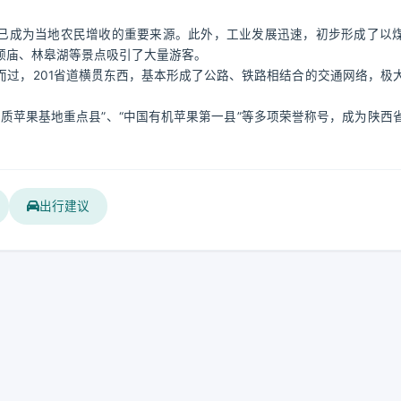
。
业已成为当地农民增收的重要来源。此外，工业发展迅速，初步形成了以
颉庙、林皋湖等景点吸引了大量游客。
过，201省道横贯东西，基本形成了公路、铁路相结合的交通网络，极
质苹果基地重点县”、“中国有机苹果第一县”等多项荣誉称号，成为陕西
出行建议