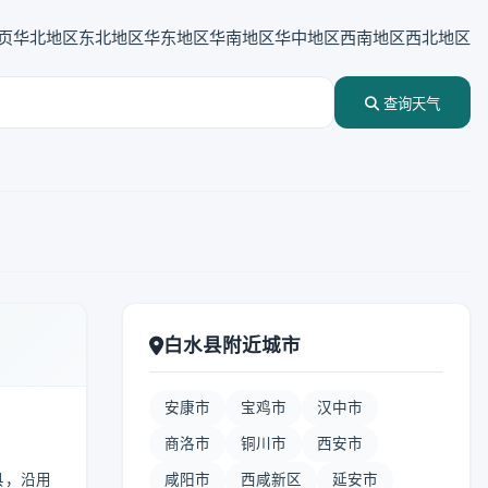
页
华北地区
东北地区
华东地区
华南地区
华中地区
西南地区
西北地区
查询天气
白水县附近城市
安康市
宝鸡市
汉中市
商洛市
铜川市
西安市
县，沿用
咸阳市
西咸新区
延安市