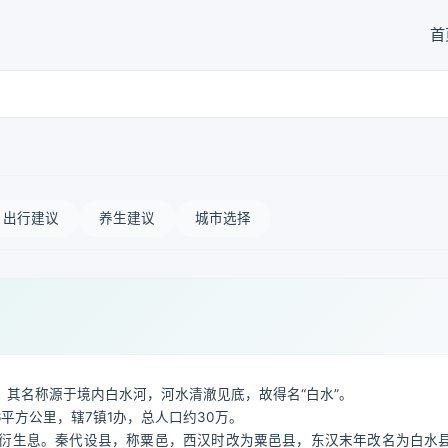
首
出行建议
养生建议
城市选择
其名称源于境内白水河，河水清澈见底，故得名“白水”。
平方公里，辖7镇1办，总人口约30万。
衍生息。秦代设县，称粟邑，西汉时改为粟邑县，东汉末年改名为白水