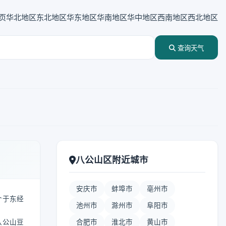
页
华北地区
东北地区
华东地区
华南地区
华中地区
西南地区
西北地区
查询天气
八公山区附近城市
安庆市
蚌埠市
亳州市
介于东经
池州市
滁州市
阜阳市
八公山豆
合肥市
淮北市
黄山市