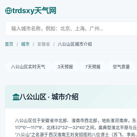
trdsxy天气网
首页
/
城市
/
安徽省
/
八公山区城市介绍
八公山区实时天气
3天预报
7天预报
空气质量
八公山区 · 城市介绍
八公山区位于安徽省中北部、淮南市西北部，地处淮河南岸，东
117°0′—117°9′、北纬32°32′—32°40′之间，属典型淮北平原
“八公山”之名源于西汉淮南王刘安招揽的八位贤士（苏飞、李尚