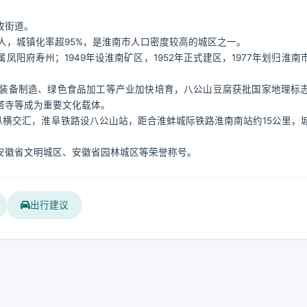
孜街道。
2万人，城镇化率超95%，是淮南市人口密度较高的城区之一。
阳府寿州；1949年设淮南矿区，1952年正式建区，1977年划归淮南
装备制造、绿色食品加工等产业加快培育，八公山豆腐获批国家地理标
塔寺等成为重要文化载体。
道纵横交汇，淮阜铁路设八公山站，距合淮蚌城际铁路淮南南站约15公里，
安徽省文明城区、安徽省园林城区等荣誉称号。
出行建议