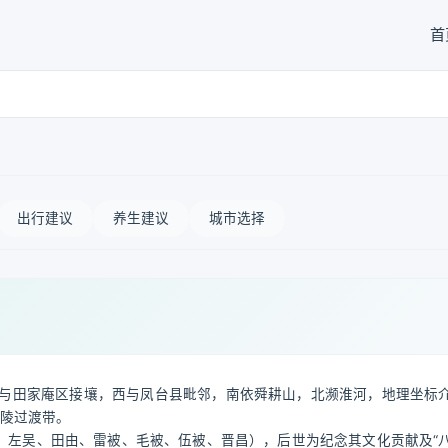
首
出行建议
养生建议
城市选择
与田家庵区接壤，西与凤台县毗邻，南依舜耕山，北濒淮河，地理坐标
与丘陵过渡带。
、左吴、田由、雷被、毛被、伍被、晋昌），后世为纪念其文化贡献及“