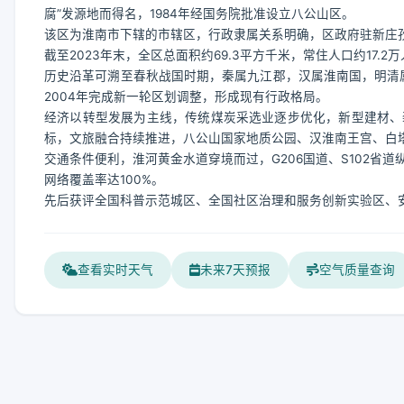
腐”发源地而得名，1984年经国务院批准设立八公山区。
该区为淮南市下辖的市辖区，行政隶属关系明确，区政府驻新庄
截至2023年末，全区总面积约69.3平方千米，常住人口约17.
历史沿革可溯至春秋战国时期，秦属九江郡，汉属淮南国，明清属凤
2004年完成新一轮区划调整，形成现有行政格局。
经济以转型发展为主线，传统煤炭采选业逐步优化，新型建材、
标，文旅融合持续推进，八公山国家地质公园、汉淮南王宫、白
交通条件便利，淮河黄金水道穿境而过，G206国道、S102省
网络覆盖率达100%。
先后获评全国科普示范城区、全国社区治理和服务创新实验区、
查看实时天气
未来7天预报
空气质量查询