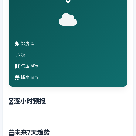
°
湿度 %
级
气压 hPa
降水 mm
逐小时预报
未来7天趋势