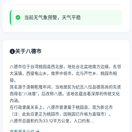
当前无气象预警，天气平稳
关于八德市
八德市位于台湾桃园县西北部，地处台北盆地南方边缘，东邻
大溪镇，西接龟山乡，南界中坜市，北与芦竹乡、桃园市相
接。
其名源于清朝乾隆年间，当地居民为纪念八位品德高尚的先贤
而得名“八块厝”，后改称八德。该地名蕴含着深厚的传统文化
内涵。
在行政隶属关系上，八德市曾隶属于桃园县，现为新北市
（注：此处应更正为桃园市，因桃园已升格为直辖市）。
八德市总面积约为33.12平方公里，人口约有...
查看更多介绍