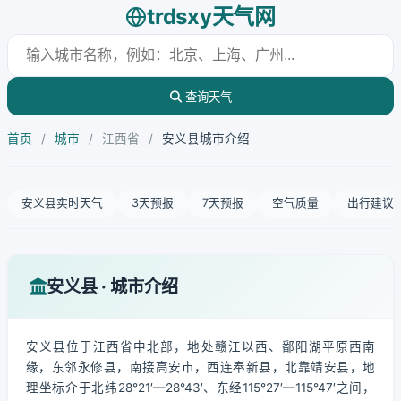
trdsxy天气网
查询天气
首页
/
城市
/
江西省
/
安义县城市介绍
安义县实时天气
3天预报
7天预报
空气质量
出行建议
安义县 · 城市介绍
安义县位于江西省中北部，地处赣江以西、鄱阳湖平原西南
缘，东邻永修县，南接高安市，西连奉新县，北靠靖安县，地
理坐标介于北纬28°21′—28°43′、东经115°27′—115°47′之间，