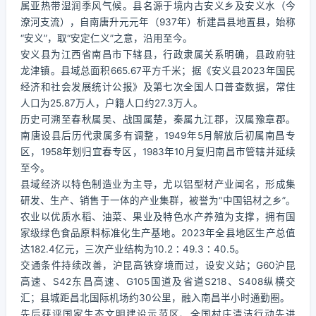
属亚热带湿润季风气候。县名源于境内古安义乡及安义水（今
潦河支流），自南唐升元元年（937年）析建昌县地置县，始称
“安义”，取“安定仁义”之意，沿用至今。
安义县为江西省南昌市下辖县，行政隶属关系明确，县政府驻
龙津镇。县域总面积665.67平方千米；据《安义县2023年国民
经济和社会发展统计公报》及第七次全国人口普查数据，常住
人口为25.87万人，户籍人口约27.3万人。
历史可溯至春秋属吴、战国属楚，秦属九江郡，汉属豫章郡。
南唐设县后历代隶属多有调整，1949年5月解放后初属南昌专
区，1958年划归宜春专区，1983年10月复归南昌市管辖并延续
至今。
县域经济以特色制造业为主导，尤以铝型材产业闻名，形成集
研发、生产、销售于一体的产业集群，被誉为“中国铝材之乡”。
农业以优质水稻、油菜、果业及特色水产养殖为支撑，拥有国
家级绿色食品原料标准化生产基地。2023年全县地区生产总值
达182.4亿元，三次产业结构为10.2∶49.3∶40.5。
交通条件持续改善，沪昆高铁穿境而过，设安义站；G60沪昆
高速、S42东昌高速、G105国道及省道S218、S408纵横交
汇；县城距昌北国际机场约30公里，融入南昌半小时通勤圈。
先后获评国家生态文明建设示范区、全国村庄清洁行动先进