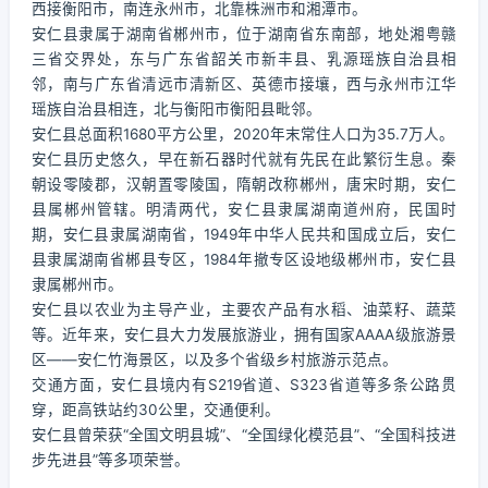
西接衡阳市，南连永州市，北靠株洲市和湘潭市。
安仁县隶属于湖南省郴州市，位于湖南省东南部，地处湘粤赣
三省交界处，东与广东省韶关市新丰县、乳源瑶族自治县相
邻，南与广东省清远市清新区、英德市接壤，西与永州市江华
瑶族自治县相连，北与衡阳市衡阳县毗邻。
安仁县总面积1680平方公里，2020年末常住人口为35.7万人。
安仁县历史悠久，早在新石器时代就有先民在此繁衍生息。秦
朝设零陵郡，汉朝置零陵国，隋朝改称郴州，唐宋时期，安仁
县属郴州管辖。明清两代，安仁县隶属湖南道州府，民国时
期，安仁县隶属湖南省，1949年中华人民共和国成立后，安仁
县隶属湖南省郴县专区，1984年撤专区设地级郴州市，安仁县
隶属郴州市。
安仁县以农业为主导产业，主要农产品有水稻、油菜籽、蔬菜
等。近年来，安仁县大力发展旅游业，拥有国家AAAA级旅游景
区——安仁竹海景区，以及多个省级乡村旅游示范点。
交通方面，安仁县境内有S219省道、S323省道等多条公路贯
穿，距高铁站约30公里，交通便利。
安仁县曾荣获“全国文明县城”、“全国绿化模范县”、“全国科技进
步先进县”等多项荣誉。