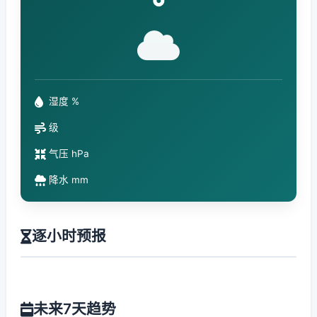
°
湿度 %
级
气压 hPa
降水 mm
逐小时预报
未来7天趋势