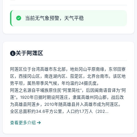
当前无气象预警，天气平稳
关于阿莲区
阿莲区位于台湾高雄市东北部，地处冈山平原南缘，东邻田寮
区，西接冈山区，南连湖内区、茄萣区，北界台南市。该区地
势平坦，属热带季风气候，年均温约24摄氏度。
阿莲之名源自平埔族原住民“阿里简社”，后因闽南语音译为“阿
莲”。1920年日据时期设阿莲庄，隶属高雄州冈山郡，战后改
为高雄县阿莲乡，2010年随高雄县并入高雄市成为阿莲区。
全区总面积约34.6平方公里，人口约1.7万人（202...
查看更多介绍