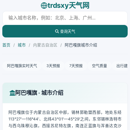
trdsxy天气网
查询天气
首页
/
城市
/
内蒙古自治区
/
阿巴嘎旗城市介绍
阿巴嘎旗实时天气
3天预报
7天预报
空气质量
出行建
阿巴嘎旗 · 城市介绍
阿巴嘎旗位于内蒙古自治区中部，锡林郭勒盟西部，地处东经
113°27′—116°44′、北纬43°01′—45°29′之间，东邻锡林浩特市
与西乌珠穆沁旗，西接苏尼特左旗，南连正蓝旗与浑善达克沙