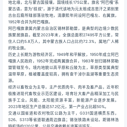
地北缘，北与蒙古国接壤，国境线长175公里。旗名“阿巴嘎”系
蒙古语，意为“叔叔”，源于清代该地为元太祖成吉思汗之弟别里
古台后裔所辖部落驻牧地，清康熙年间设阿巴嘎左、右翼旗，
1952年合并为阿巴嘎旗。
阿巴嘎旗隶属内蒙古自治区锡林郭勒盟，是典型的边境少数民
族聚居旗县。截至2023年末，全旗总面积27495平方公里，常
住人口约5.8万人，其中蒙古族人口占比约72.3%，属地广人稀
的牧业旗。
历史上长期为游牧经济区，1949年和平解放，1950年成立阿巴
嘎旗人民政府，1952年完成两翼旗合并，1983年划归锡林郭勒
盟管辖至今。境内地貌以高平原和丘陵为主，草原类型属典型
温带草原，植被覆盖度较高，拥有查干淖尔盐湖等重要生态资
源。
经济以畜牧业为主导，主产优质肉牛、肉羊及畜产品，近年积
极推进现代畜牧业示范区建设，培育壮大畜产品精深加工与民
族手工业。风能、太阳能资源丰富，新能源产业逐步发展。
2023年地区生产总值达57.2亿元，第一产业占比超50%。
交通以国省道和农村牧区公路为主干，G331国道横贯东西，
S26、S313等省道联通周边旗县；锡张铁路未设站，距锡林浩
特机场约120公里，公共交通依赖长途客运班车。