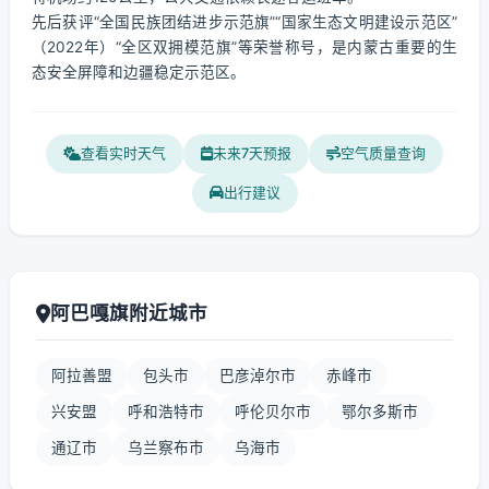
先后获评“全国民族团结进步示范旗”“国家生态文明建设示范区”
（2022年）“全区双拥模范旗”等荣誉称号，是内蒙古重要的生
态安全屏障和边疆稳定示范区。
查看实时天气
未来7天预报
空气质量查询
出行建议
阿巴嘎旗附近城市
阿拉善盟
包头市
巴彦淖尔市
赤峰市
兴安盟
呼和浩特市
呼伦贝尔市
鄂尔多斯市
通辽市
乌兰察布市
乌海市